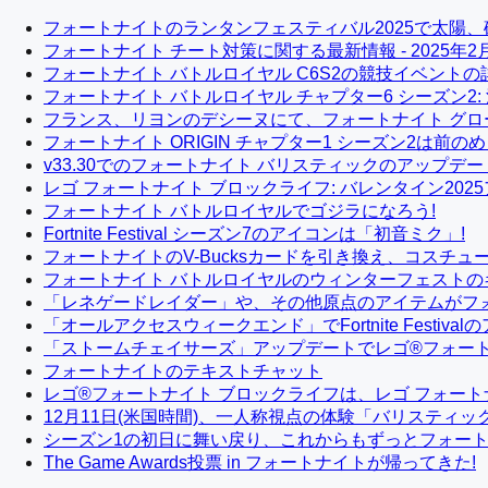
フォートナイトのランタンフェスティバル2025で太陽、
フォートナイト チート対策に関する最新情報 - 2025年2月
フォートナイト バトルロイヤル C6S2の競技イベントの
フォートナイト バトルロイヤル チャプター6 シーズン2
フランス、リヨンのデシーヌにて、フォートナイト グロー
フォートナイト ORIGIN チャプター1 シーズン2は前の
v33.30でのフォートナイト バリスティックのアップデー
レゴ フォートナイト ブロックライフ: バレンタイン202
フォートナイト バトルロイヤルでゴジラになろう!
Fortnite Festival シーズン7のアイコンは「初音ミク」!
フォートナイトのV-Bucksカードを引き換え、コスチ
フォートナイト バトルロイヤルのウィンターフェストの
「レネゲードレイダー」や、その他原点のアイテムがフ
「オールアクセスウィークエンド」でFortnite Festiv
「ストームチェイサーズ」アップデートでレゴ®フォート
フォートナイトのテキストチャット
レゴ®フォートナイト ブロックライフは、レゴ フォー
12月11日(米国時間)、一人称視点の体験「バリスティ
シーズン1の初日に舞い戻り、これからもずっとフォートナイ
The Game Awards投票 in フォートナイトが帰ってきた!