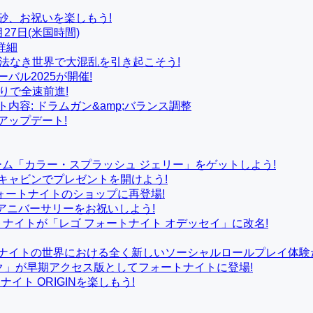
砂、お祝いを楽しもう!
27日(米国時間)
詳細
: 法なき世界で大混乱を引き起こそう!
バル2025が開催!
めりで全速前進!
ト内容: ドラムガン&amp;バランス調整
5アップデート!
ューム「カラー・スプラッシュ ジェリー」をゲットしよう!
キャビンでプレゼントを開けよう!
ォートナイトのショップに再登場!
alのアニバーサリーをお祝いしよう!
ナイトが「レゴ フォートナイト オデッセイ」に改名!
トナイトの世界における全く新しいソーシャルロールプレイ体験
ック」が早期アクセス版としてフォートナイトに登場!
ト ORIGINを楽しもう!