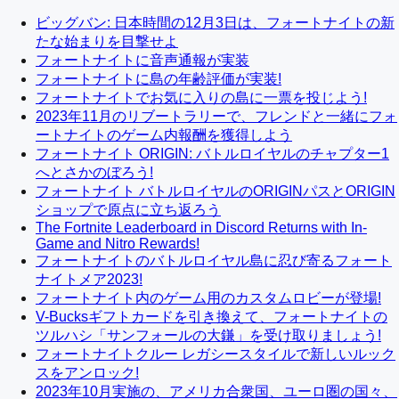
ビッグバン: 日本時間の12月3日は、フォートナイトの新
たな始まりを目撃せよ
フォートナイトに音声通報が実装
フォートナイトに島の年齢評価が実装!
フォートナイトでお気に入りの島に一票を投じよう!
2023年11月のリブートラリーで、フレンドと一緒にフォ
ートナイトのゲーム内報酬を獲得しよう
フォートナイト ORIGIN: バトルロイヤルのチャプター1
へとさかのぼろう!
フォートナイト バトルロイヤルのORIGINパスとORIGIN
ショップで原点に立ち返ろう
The Fortnite Leaderboard in Discord Returns with In-
Game and Nitro Rewards!
フォートナイトのバトルロイヤル島に忍び寄るフォート
ナイトメア2023!
フォートナイト内のゲーム用のカスタムロビーが登場!
V-Bucksギフトカードを引き換えて、フォートナイトの
ツルハシ「サンフォールの大鎌」を受け取りましょう!
フォートナイトクルー レガシースタイルで新しいルック
スをアンロック!
2023年10月実施の、アメリカ合衆国、ユーロ圏の国々、