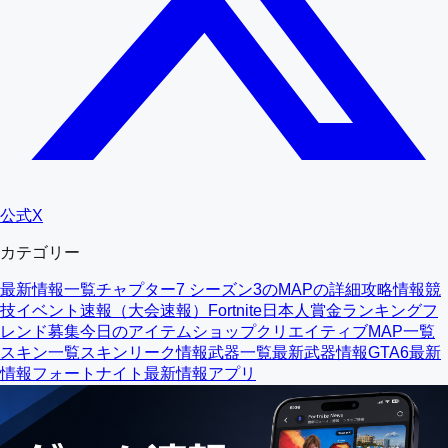
公式X
カテゴリー
最新情報一覧
チャプター7 シーズン3のMAPの詳細
攻略情報
競
技イベント速報（大会速報）
Fortnite日本人賞金ランキング
フ
レンド募集
今日のアイテムショップ
クリエイティブMAP一覧
スキン一覧
スキンリーク情報
武器一覧
最新武器情報
GTA6最新
情報
フォートナイト最新情報アプリ