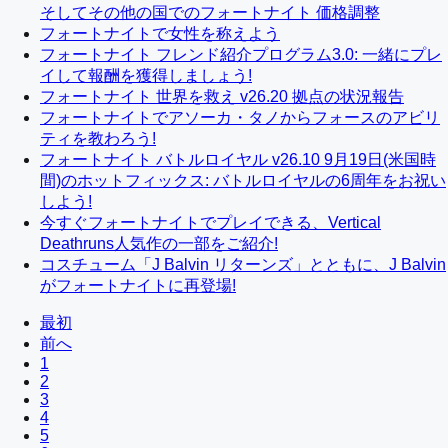
そしてその他の国でのフォートナイト 価格調整
フォートナイトで女性を称えよう
フォートナイト フレンド紹介プログラム3.0: 一緒にプレ
イして報酬を獲得しましょう!
フォートナイト 世界を救え v26.20 拠点の状況報告
フォートナイトでアソーカ・タノからフォースのアビリ
ティを教わろう!
フォートナイト バトルロイヤル v26.10 9月19日(米国時
間)のホットフィックス: バトルロイヤルの6周年をお祝い
しよう!
今すぐフォートナイトでプレイできる、Vertical
Deathruns人気作の一部をご紹介!
コスチューム「J Balvin リターンズ」とともに、J Balvin
がフォートナイトに再登場!
最初
前へ
1
2
3
4
5