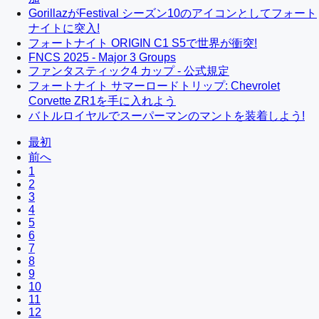
GorillazがFestival シーズン10のアイコンとしてフォート
ナイトに突入!
フォートナイト ORIGIN C1 S5で世界が衝突!
FNCS 2025 - Major 3 Groups
ファンタスティック4 カップ - 公式規定
フォートナイト サマーロードトリップ: Chevrolet
Corvette ZR1を手に入れよう
バトルロイヤルでスーパーマンのマントを装着しよう!
最初
前へ
1
2
3
4
5
6
7
8
9
10
11
12