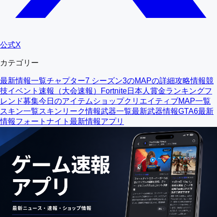
公式X
カテゴリー
最新情報一覧
チャプター7 シーズン3のMAPの詳細
攻略情報
競
技イベント速報（大会速報）
Fortnite日本人賞金ランキング
フ
レンド募集
今日のアイテムショップ
クリエイティブMAP一覧
スキン一覧
スキンリーク情報
武器一覧
最新武器情報
GTA6最新
情報
フォートナイト最新情報アプリ