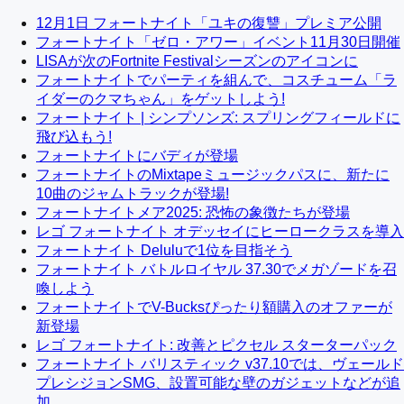
12月1日 フォートナイト「ユキの復讐」プレミア公開
フォートナイト「ゼロ・アワー」イベント11月30日開催
LISAが次のFortnite Festivalシーズンのアイコンに
フォートナイトでパーティを組んで、コスチューム「ラ
イダーのクマちゃん」をゲットしよう!
フォートナイト | シンプソンズ: スプリングフィールドに
飛び込もう!
フォートナイトにバディが登場
フォートナイトのMixtapeミュージックパスに、新たに
10曲のジャムトラックが登場!
フォートナイトメア2025: 恐怖の象徴たちが登場
レゴ フォートナイト オデッセイにヒーロークラスを導入
フォートナイト Deluluで1位を目指そう
フォートナイト バトルロイヤル 37.30でメガゾードを召
喚しよう
フォートナイトでV-Bucksぴったり額購入のオファーが
新登場
レゴ フォートナイト: 改善とピクセル スターターパック
フォートナイト バリスティック v37.10では、ヴェールド
プレシジョンSMG、設置可能な壁のガジェットなどが追
加