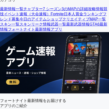
最新情報一覧
チャプター7 シーズン3のMAPの詳細
攻略情報
競
技イベント速報（大会速報）
Fortnite日本人賞金ランキング
フ
レンド募集
今日のアイテムショップ
クリエイティブMAP一覧
スキン一覧
スキンリーク情報
武器一覧
最新武器情報
GTA6最新
情報
フォートナイト最新情報アプリ
フォートナイト最新情報をお届けする
アプリのご紹介