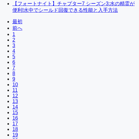
【フォートナイト】チャプター7 シーズン3:水の精霊が
便利!水中でシールド回復できる性能と入手方法
最初
前へ
1
2
3
4
5
6
7
8
9
10
11
12
13
14
15
16
17
18
19