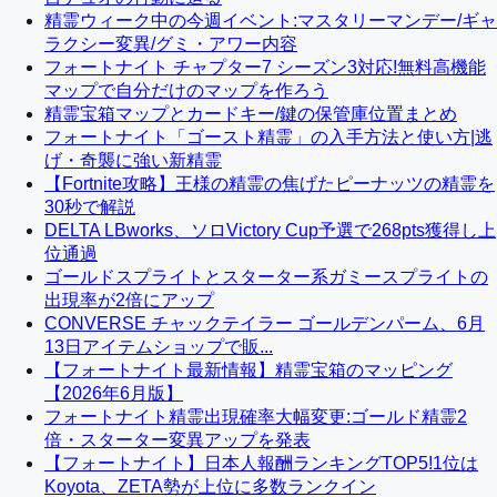
精霊ウィーク中の今週イベント:マスタリーマンデー/ギャ
ラクシー変異/グミ・アワー内容
フォートナイト チャプター7 シーズン3対応!無料高機能
マップで自分だけのマップを作ろう
精霊宝箱マップとカードキー/鍵の保管庫位置まとめ
フォートナイト「ゴースト精霊」の入手方法と使い方|逃
げ・奇襲に強い新精霊
【Fortnite攻略】王様の精霊の焦げたピーナッツの精霊を
30秒で解説
DELTA LBworks、ソロVictory Cup予選で268pts獲得し上
位通過
ゴールドスプライトとスターター系ガミースプライトの
出現率が2倍にアップ
CONVERSE チャックテイラー ゴールデンパーム、6月
13日アイテムショップで販...
【フォートナイト最新情報】精霊宝箱のマッピング
【2026年6月版】
フォートナイト精霊出現確率大幅変更:ゴールド精霊2
倍・スターター変異アップを発表
【フォートナイト】日本人報酬ランキングTOP5!1位は
Koyota、ZETA勢が上位に多数ランクイン