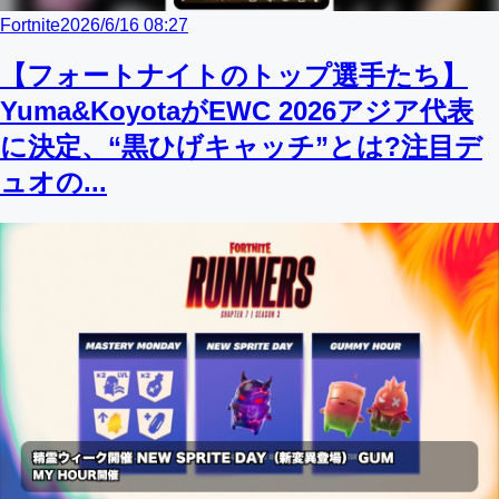
Fortnite
2026/6/16 08:27
【フォートナイトのトップ選手たち】
Yuma&KoyotaがEWC 2026アジア代表
に決定、“黒ひげキャッチ”とは?注目デ
ュオの...