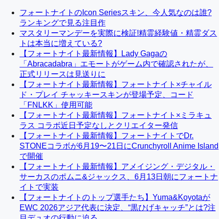
フォートナイトのIcon Seriesスキン、今人気なのは誰?
ランキングで見る注目作
マスタリーマンデーを実際に検証!精霊経験値・精霊ダス
トは本当に増えている?
【フォートナイト最新情報】Lady Gagaの
「Abracadabra」エモートがゲーム内で確認されたが、
正式リリースは見送りに
【フォートナイト最新情報】フォートナイト×チャイル
ド・プレイ チャッキースキンが登場予定、コード
「FNLKK」使用可能
【フォートナイト最新情報】フォートナイト×ミラキュ
ラス コラボ近日予定なしとクリエイター発信
【フォートナイト最新情報】フォートナイトでDr.
STONEコラボが6月19〜21日にCrunchyroll Anime Island
で開催
【フォートナイト最新情報】アメイジング・デジタル・
サーカスのポムニ&ジャックス、6月13日朝にフォートナ
イトで実装
【フォートナイトのトップ選手たち】Yuma&Koyotaが
EWC 2026アジア代表に決定、“黒ひげキャッチ”とは?注
目デュオの行動に迫る