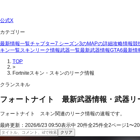
公式X
カテゴリー
最新情報一覧
チャプター7 シーズン3のMAPの詳細
攻略情報
競
キン一覧
スキンリーク情報
武器一覧
最新武器情報
GTA6最新情
TOP
>
Fortniteスキン・スキンのリーク情報
クランスキル
フォートナイト 最新武器情報・武器リ
フォートナイト スキン関連のリーク情報の速報です。
最終更新：
2026/6/23 09:50
表示中
20
件
全
25
件
全
2
ページ
1
〜
20
クリア