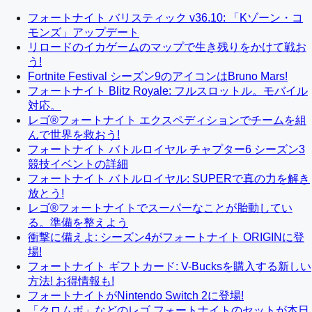
フォートナイト バリスティック v36.10: 「Kゾーン・コ
モンズ」アップデート
リロードのイカゲームのマップで生き残りをかけて戦お
う!
Fortnite Festival シーズン9のアイコンはBruno Mars!
フォートナイト Blitz Royale: フルスロットル。モバイル
対応。
レゴ®フォートナイト エクスペディションでチームを組
んで世界を救おう!
フォートナイト バトルロイヤル チャプター6 シーズン3
競技イベントの詳細
フォートナイト バトルロイヤル: SUPERで真の力を解き
放とう!
レゴ®フォートナイトでスーパーなことが胎動してい
る。準備を整えよう
衝撃に備えよ: シーズン4がフォートナイト ORIGINに登
場!
フォートナイト ギフトカード: V-Bucksを購入する新しい
方法! お得情報も!
フォートナイトがNintendo Switch 2に登場!
「クロムボ」などのレゴ フォートナイトのセットが本日