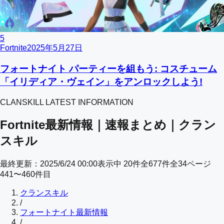
5
Fortnite
2025年5月27日
フォートナイト パーティーを組もう: コスチューム
「イリディア・ヴェイン」をアンロックしよう!
CLANSKILL LATEST INFORMATION
Fortnite最新情報｜速報まとめ｜クラン
スキル
最終更新：
2025/6/24 00:00
表示中
20
件
全
677
件
全
34
ページ
441
〜
460
件目
クランスキル
/
フォートナイト最新情報
/