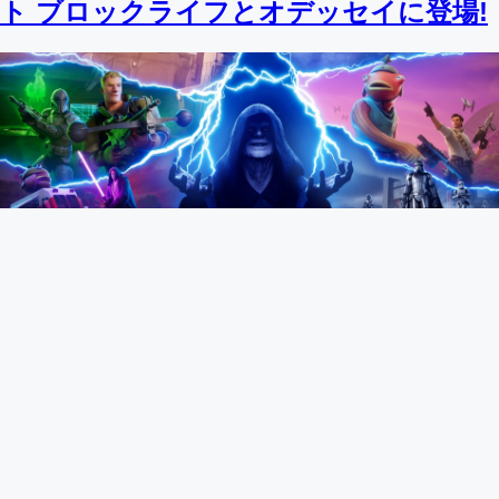
ト ブロックライフとオデッセイに登場!
Fortnite
2025年5月1日
フォートナイト バトルロイヤルのスタ
ー・ウォーズのシーズン: ギャラクティ
ック・バトルをプレイしよう!
ページ
23
/
34
全
34
ページ
最初
前へ
1
…
22
23
24
…
34
次へ
最後