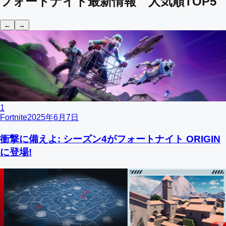
フォートナイト最新情報 人気順TOP5
←
→
1
Fortnite
2025年6月7日
衝撃に備えよ: シーズン4がフォートナイト ORIGIN
に登場!