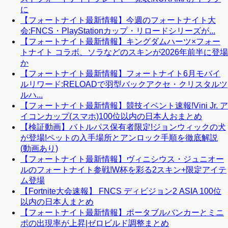
に
【フォートナイト最新情報】今週のフォートナイト大
会:FNCS・PlayStationカップ・リロードシリーズが...
【フォートナイト最新情報】キングダムハーツ×フォー
トナイト コラボ、ソラなどのスキンが2026年前半に登場
か
【フォートナイト最新情報】フォートナイト6月モバイ
ルリワード:RELOADで羽型バックアクセ・クリスタルツ
ルハ...
【フォートナイト最新情報】競技イベント速報!Vini Jr. ア
イコンカップ(スマホ)100位以内の日本人おまとめ
【検証動画】バトルパス保有者限定!ジョンウィックの犬
が登場!ペットの入手場所とアンロック手順を徹底解説
(動画あり)
【フォートナイト最新情報】ヴィニシウス・ジュニオー
ルのフォートナイト参戦!W杯を彩る2スキン+限定アイテ
ム登場
【Fortnite大会速報】 FNCS ディビジョン2 ASIA 100位
以内の日本人まとめ
【フォートナイト最新情報】ポータブルバンカーとミニ
ポの出現率が上昇|ゼロビルド調整まとめ