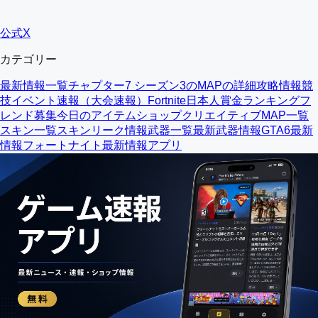
公式X
カテゴリー
最新情報一覧
チャプター7 シーズン3のMAPの詳細
攻略情報
競
技イベント速報（大会速報）
Fortnite日本人賞金ランキング
フ
レンド募集
今日のアイテムショップ
クリエイティブMAP一覧
スキン一覧
スキンリーク情報
武器一覧
最新武器情報
GTA6最新
情報
フォートナイト最新情報アプリ