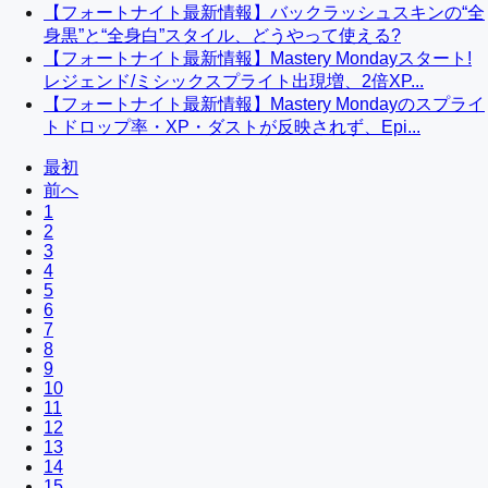
【フォートナイト最新情報】バックラッシュスキンの“全
身黒”と“全身白”スタイル、どうやって使える?
【フォートナイト最新情報】Mastery Mondayスタート!
レジェンド/ミシックスプライト出現増、2倍XP...
【フォートナイト最新情報】Mastery Mondayのスプライ
トドロップ率・XP・ダストが反映されず、Epi...
最初
前へ
1
2
3
4
5
6
7
8
9
10
11
12
13
14
15