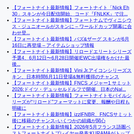
【フォートナイト最新情報】フォートナイト「Nick Eh
30」スキンが今日配信開始、コード『FNLKK』で注...
【フォートナイト最新情報】フォートナムでヴィニシウ
ス・ジュニオールがスキンに – ワールドカップ開幕に合
わせ登...
【フォートナイト最新情報】バズ&ザーグ スキンが6月
16日に再登場 – アイテムショップ情報
【フォートナイト最新情報】リロードエリートシリーズ
予選4、6月12日〜6月28日開催|EWC出場権をかけた最
後...
【フォートナイト最新情報】Vini Jr.アイコンシリーズス
キン、日本時間6月11日登場&無料獲得のチャンス
【フォートナイト最新情報】FNCS メジャー1 サミット
2026:ドイツ・デュッセルドルフで開催、日本のNal...
【フォートナイト最新情報】フォートナイトモバイルシ
リーズが“リロード”フォーマットに変更、報酬や日程も
明確に
【フォートナイト最新情報】izzIFNBR、FNCSサミット
後に移籍のチャンス–いくつかの組織が関心
【フォートナイト最新情報】2026年5月フランス語圏ベ
ストフォートナイトプレイヤー発表:KURAMAがトップ