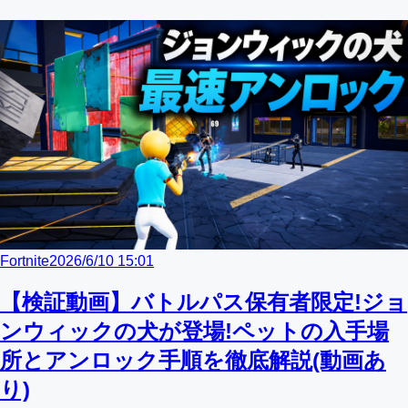
Fortnite
2026/6/10 15:01
【検証動画】バトルパス保有者限定!ジョ
ンウィックの犬が登場!ペットの入手場
所とアンロック手順を徹底解説(動画あ
り)