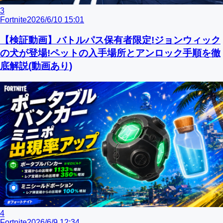
3
Fortnite
2026/6/10 15:01
【検証動画】バトルパス保有者限定!ジョンウィック
の犬が登場!ペットの入手場所とアンロック手順を徹
底解説(動画あり)
4
Fortnite
2026/6/9 12:34