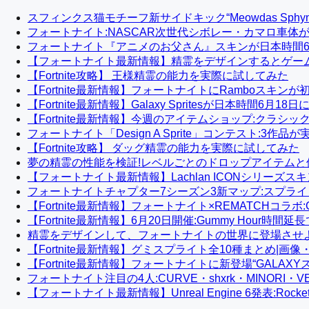
スフィンクス猫モチーフ新サイドキック“Meowdas Sph
フォートナイト:NASCAR次世代シボレー・カマロ車体
フォートナイト『アニメのお父さん』スキンが日本時間6
【フォートナイト最新情報】精霊をデザインするとゲーム内
【Fortnite攻略】 王様精霊の能力を実際に試してみた
【Fortnite最新情報】フォートナイトにRamboスキン
【Fortnite最新情報】Galaxy Spritesが日本時間
【Fortnite最新情報】今週のアイテムショップ:クラシ
フォートナイト「Design A Sprite」コンテスト:3作品
【Fortnite攻略】 ダッグ精霊の能力を実際に試してみた
夢の精霊の性能を検証!レベルごとのドロップアイテムと
【フォートナイト最新情報】Lachlan ICONシリー
フォートナイトチャプター7シーズン3新マップ:スプラ
【Fortnite最新情報】フォートナイト×REMATCHコラ
【Fortnite最新情報】6月20日開催:Gummy Hour時間延長
精霊をデザインして、フォートナイトの世界に登場させ
【Fortnite最新情報】グミスプライト全10種まとめ|
【Fortnite最新情報】フォートナイトに新登場“GALAX
フォートナイト注目の4人:CURVE・shxrk・MINORI・
【フォートナイト最新情報】Unreal Engine 6発表:Roc