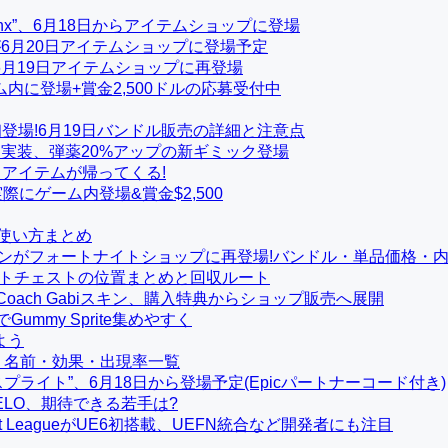
ynx”、6月18日からアイテムショップに登場
が6月20日アイテムショップに登場予定
月19日アイテムショップに再登場
に登場+賞金2,500ドルの応募受付中
が初登場!6月19日バンドル販売の詳細と注意点
6月18日に実装、弾薬20%アップの新ギミック登場
ックアイテムが帰ってくる!
が実際にゲーム内登場&賞金$2,500
使い方まとめ
ズスキンがフォートナイトショップに再登場!バンドル・単品価格・
イトチェストの位置まとめと回収ルート
ボ:Coach Gabiスキン、購入特典からショップ販売へ展開
でGummy Sprite集めやすく
よう
画像・名前・効果・出現率一覧
Yスプライト”、6月18日から登場予定(Epicパートナーコード付き)
VELO、期待できる若手は?
ket LeagueがUE6初搭載、UEFN統合など開発者にも注目