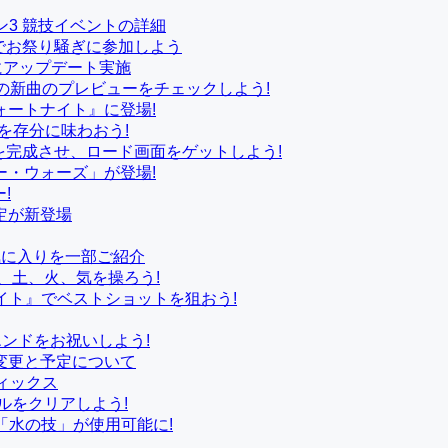
ン3 競技イベントの詳細
3でお祭り騒ぎに参加しよう
ベースにアップデート実施
e Eilishの新曲のプレビューをチェックしよう!
ートナイト』に登場!
ァームを存分に味わおう!
ンを完成させ、ロード画面をゲットしよう!
ー・ウォーズ」が登場!
ー!
定が新登場
のお気に入りを一部ご紹介
、土、火、気を操ろう!
ートナイト』でベストショットを狙おう!
クエンドをお祝いしよう!
変更と予定について
フィックス
ルをクリアしよう!
「水の技」が使用可能に!