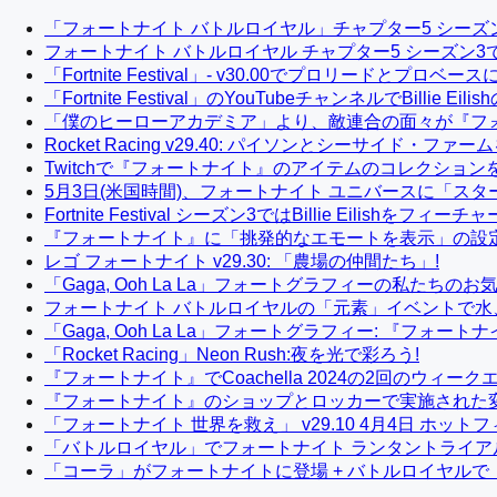
「フォートナイト バトルロイヤル」チャプター5 シーズ
フォートナイト バトルロイヤル チャプター5 シーズン
「Fortnite Festival」- v30.00でプロリードとプロ
「Fortnite Festival」のYouTubeチャンネルでBilli
「僕のヒーローアカデミア」より、敵連合の面々が『フォ
Rocket Racing v29.40: パイソンとシーサイド・フ
Twitchで『フォートナイト』のアイテムのコレクショ
5月3日(米国時間)、フォートナイト ユニバースに「スタ
Fortnite Festival シーズン3ではBillie Eilishをフィーチャ
『フォートナイト』に「挑発的なエモートを表示」の設
レゴ フォートナイト v29.30: 「農場の仲間たち」!
「Gaga, Ooh La La」フォートグラフィーの私たち
フォートナイト バトルロイヤルの「元素」イベントで水
「Gaga, Ooh La La」フォートグラフィー: 『フォ
「Rocket Racing」Neon Rush:夜を光で彩ろう!
『フォートナイト』でCoachella 2024の2回のウィー
『フォートナイト』のショップとロッカーで実施された
「フォートナイト 世界を救え」 v29.10 4月4日 ホット
「バトルロイヤル」でフォートナイト ランタントライア
「コーラ」がフォートナイトに登場 + バトルロイヤルで