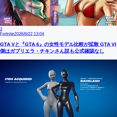
2
Fortnite
2026/6/22 13:04
GTA Vと『GTA 6』の女性モデル比較が拡散 GTA VI
側はガブリエラ・チキンさん説も公式確認なし