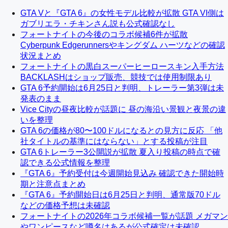
GTA Vと『GTA 6』の女性モデル比較が拡散 GTA VI側は
ガブリエラ・チキンさん説も公式確認なし
フォートナイトの今後のコラボ候補6件が拡散
Cyberpunk Edgerunnersやキングダム ハーツなどの確認
状況まとめ
フォートナイトの黒白スーパーヒーロースキン入手方法
BACKLASHはショップ販売、競技では使用制限あり
GTA 6予約開始は6月25日と判明、トレーラー第3弾は未
発表のまま
Vice Cityの昼夜比較が話題に 昼の海沿い景観と夜景の違
いを整理
GTA 6の価格が80〜100ドルになるとの見方に反応 「他
社タイトルの基準にはならない」とする投稿が注目
GTA 6トレーラー3公開説が拡散 夏入り投稿の時点で確
認できる公式情報を整理
『GTA 6』予約受付は今週開始見込み 確認できた開始時
期と注意点まとめ
『GTA 6』予約開始日は6月25日と判明、通常版70ドル
などの価格予想は未確認
フォートナイトの2026年コラボ候補一覧が話題 メガマン
やワンピースなど噂名はあるが公式確定は未確認