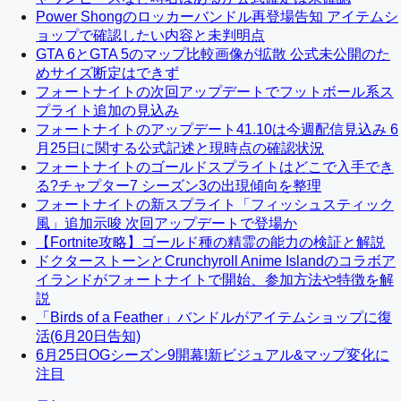
Power Shongのロッカーバンドル再登場告知 アイテムシ
ョップで確認したい内容と未判明点
GTA 6とGTA 5のマップ比較画像が拡散 公式未公開のた
めサイズ断定はできず
フォートナイトの次回アップデートでフットボール系ス
プライト追加の見込み
フォートナイトのアップデート41.10は今週配信見込み 6
月25日に関する公式記述と現時点の確認状況
フォートナイトのゴールドスプライトはどこで入手でき
る?チャプター7 シーズン3の出現傾向を整理
フォートナイトの新スプライト「フィッシュスティック
風」追加示唆 次回アップデートで登場か
【Fortnite攻略】ゴールド種の精霊の能力の検証と解説
ドクターストーンとCrunchyroll Anime Islandのコラボア
イランドがフォートナイトで開始、参加方法や特徴を解
説
「Birds of a Feather」バンドルがアイテムショップに復
活(6月20日告知)
6月25日OGシーズン9開幕!新ビジュアル&マップ変化に
注目