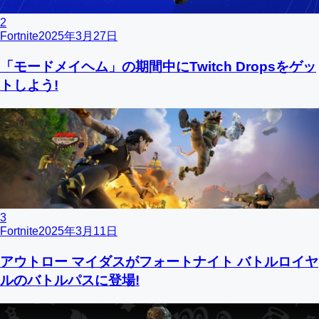
2
Fortnite
2025年3月27日
「モードメイヘム」の期間中にTwitch Dropsをゲッ
トしよう!
3
Fortnite
2025年3月11日
アウトロー マイダスがフォートナイト バトルロイヤ
ルのバトルパスに登場!