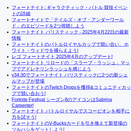
フォートナイト: ギャラクティック・バトル 競技イベン
トの詳細
フォートナイトで「テイルズ・オブ・アンダーワール
ド」のエピソードを2つ視聴しよう
フォートナイト バリスティック - 2025年4月22日の最新
情報
フォートナイトのバトルロイヤルカップで競い合い、ホ
ワイト・ウィドウを捕らえよう!
レゴ フォートナイト 2025年4月のアップデート!
フォートナイト リロードの「スラープ・ラッシュ」マッ
プでアドレナリンラッシュを感じよう
v34.30でフォートナイト バリスティックに2つの新シェ
ルマップが登場
フォートナイトのTwitch Dropsを獲得&コミュニティカッ
プで競い合おう!
Fortnite Festival シーズン8のアイコンはSabrina
Carpenter!
フォートナイト バトルロイヤルでスコーピオンを相手に
力を試そう!
フォートナイトのV-Bucksカードを引き換えて新登場の
ツルハシをゲットしよう!