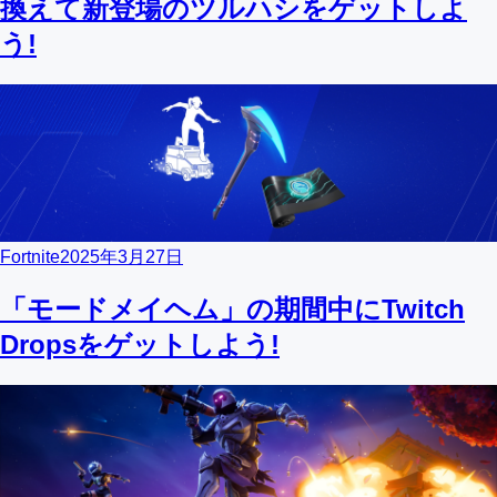
換えて新登場のツルハシをゲットしよ
う!
Fortnite
2025年3月27日
「モードメイヘム」の期間中にTwitch
Dropsをゲットしよう!