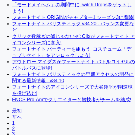
「モードメイヘム」の期間中にTwitch Dropsをゲットし
よう!
フォートナイト ORIGINがチャプター1 シーズン3に着陸!
フォートナイト バリスティック v34.20 - バランス変更な
ど
クリック数稼ぎの嘘じゃないぞ: Clixがフォートナイト ア
イコンシリーズに参入!
フォートナイト パーティーを組もう: コスチューム「デ
ュプリケイト」をアンロックしよう!
アウトロー マイダスがフォートナイト バトルロイヤルの
バトルパスに登場!
フォートナイト バリスティックの早期アクセスの開発に
関する最新情報 - v34.10
フォートナイトのアイコンシリーズで大谷翔平が剛速球
を投げ込む!
FNCS Pro-Amでクリエイターと競技者がチームを結成!
最初
前へ
1
2
3