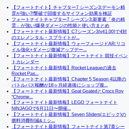
【フォートナイト】チャプター7 シーズン3:デーモン精
霊が強い?!撃破で回復するサイフォン効果を検証
フォートナイトチャプター7 シーズン3:新要素「炎の精
霊」が強い!爆発ダメージの性能と使い方まとめ
【フォートナイト最新情報】C7シーズン3(v41.00)で4対
のエレメンタル・スプライトが...
【フォートナイト最新情報】ウォーフォージドAR:リコ
イル強化+ダメージ微減アップデー...
【フォートナイト最新情報】フォートナイト 競技イベン
トカレンダー
【フォートナイト最新情報】Rocket Leagueの過去
Rocket Pas...
【フォートナイト最新情報】Chapter 5 Season 4以降の
バトルパス報酬が18ヶ月経過後にショップ復...
【フォートナイト最新情報】Goat GoatedとCrocs Roy
“Chrome...
【フォートナイト最新情報】LEGO フォートナイト
NINJAGOで6月11日〜開催...
【フォートナイト最新情報】Seven Sliders(エピック)の
燃料消費削減&ミシ...
【フォートナイト最新情報】フォートナイト第7章シー