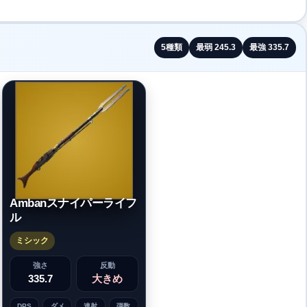
5
種類
最弱
245.3
最強
335.7
Ambanスナイパーライフ
ル
ミシック
強さ
反動
335.7
大きめ
DPS
ダメ
連射
弾数