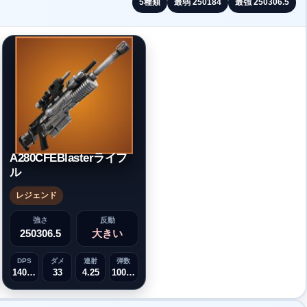
5
種類
最弱
250184
最強
250306.5
A280CFEBlasterライフ
ル
レジェンド
強さ
反動
250306.5
大きい
DPS
ダメ
連射
弾数
140.25
33
4.25
1000000