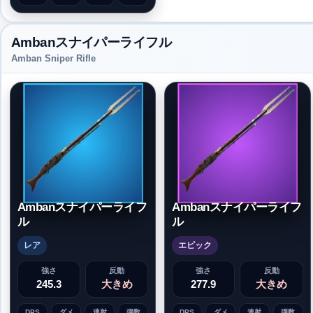
Ambanスナイパーライフル
Amban Sniper Rifle
Ambanスナイパーライフ
Ambanスナイパーライフ
ル
ル
レア
エピック
強さ
反動
強さ
反動
245.3
大きめ
277.9
大きめ
DPS
ダメ
連射
弾数
DPS
ダメ
連射
弾数