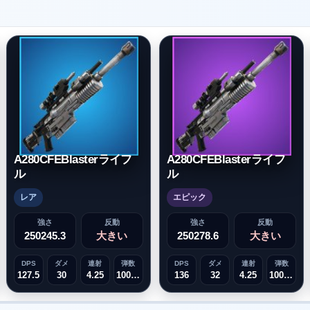
A280CFEBlasterライフ
A280CFEBlasterライフ
ル
ル
レア
エピック
強さ
反動
強さ
反動
250245.3
大きい
250278.6
大きい
DPS
ダメ
連射
弾数
DPS
ダメ
連射
弾数
127.5
30
4.25
1000000
136
32
4.25
1000000