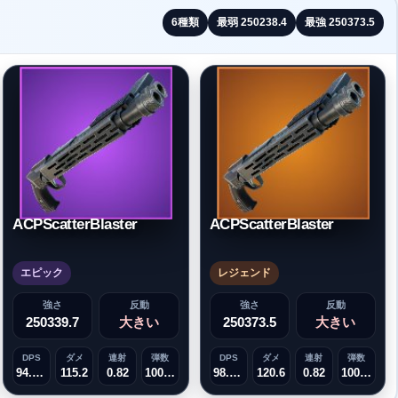
6
種類
最弱
250238.4
最強
250373.5
ACPScatterBlaster
ACPScatterBlaster
エピック
レジェンド
強さ
反動
強さ
反動
250339.7
大きい
250373.5
大きい
DPS
ダメ
連射
弾数
DPS
ダメ
連射
弾数
94.464
115.2
0.82
1000000
98.892
120.6
0.82
1000000