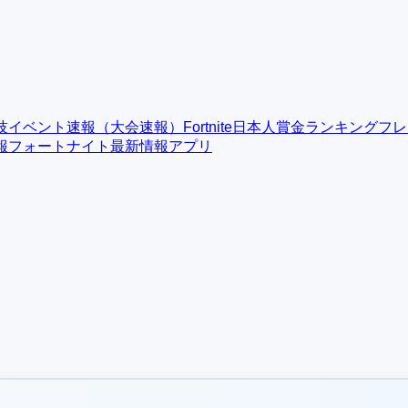
技イベント速報（大会速報）
Fortnite日本人賞金ランキング
フレ
報
フォートナイト最新情報アプリ
報