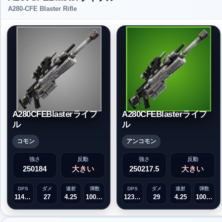
A280-CFE Blaster Rifle
A280CFEBlasterライフ
A280CFEBlasterライフ
ル
ル
コモン
アンコモン
強さ
反動
強さ
反動
250184
大きい
250217.5
大きい
DPS
ダメ
連射
弾数
DPS
ダメ
連射
弾数
114.75
27
4.25
1000000
123.25
29
4.25
1000000