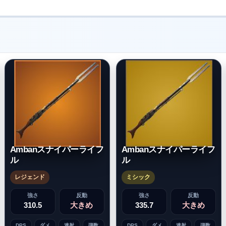
Ambanスナイパーライフ
Ambanスナイパーライフ
ル
ル
レジェンド
ミシック
強さ
反動
強さ
反動
310.5
大きめ
335.7
大きめ
DPS
ダメ
連射
弾数
DPS
ダメ
連射
弾数