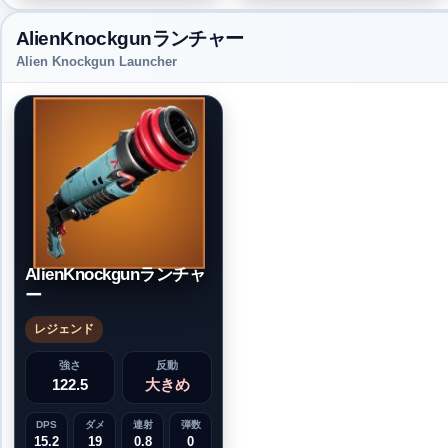
AlienKnockgunランチャー
Alien Knockgun Launcher
AlienKnockgunランチャ
ー
レジェンド
強さ
反動
122.5
大きめ
DPS
ダメ
連射
弾数
15.2
19
0.8
0