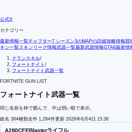
公式X
カテゴリー
最新情報一覧
チャプター7 シーズン3のMAPの詳細
攻略情報
競
キン一覧
スキンリーク情報
武器一覧
最新武器情報
GTA6最新情
クランスキル
/
フォートナイト
/
フォートナイト武器一覧
FORTNITE GUN LIST
フォートナイト武器一覧｜武器アプデ情
フォートナイト武器一覧
同じ名前を枠で囲んで、中は弱い順で表示。
銃名
384
種類
全件
1,284
件
更新
2026年6月4日 15:36
A280CFEBlasterライフル