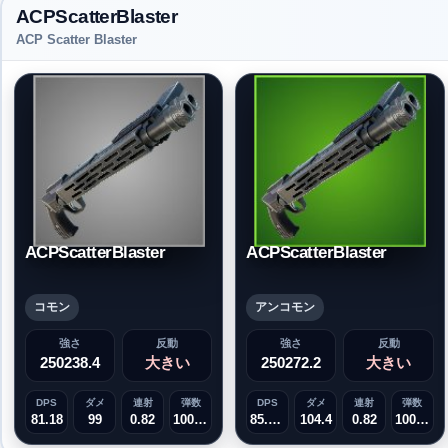
ACPScatterBlaster
ACP Scatter Blaster
ACPScatterBlaster
ACPScatterBlaster
コモン
アンコモン
強さ
反動
強さ
反動
250238.4
大きい
250272.2
大きい
DPS
ダメ
連射
弾数
DPS
ダメ
連射
弾数
81.18
99
0.82
1000000
85.608
104.4
0.82
1000000