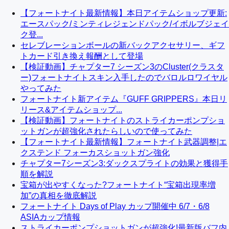
【フォートナイト最新情報】本日アイテムショップ更新:
エースパック/ミンティレジェンドパック/イボルブジェイ
ク登...
セレブレーションボールの新バックアクセサリー、ギフ
トカード引き換え報酬として登場
【検証動画】チャプター7 シーズン3のCluster(クラスタ
ー)フォートナイトスキン入手したのでバロルロワイヤル
やってみた
フォートナイト新アイテム『GUFF GRIPPERS』本日リ
リース&アイテムショップ...
【検証動画】フォートナイトのストライカーポンプショ
ットガンが超強化されたらしいので使ってみた
【フォートナイト最新情報】フォートナイト武器調整|エ
クステンド フォーカスショットガン強化
チャプター7シーズン3:ダックスプライトの効果と獲得手
順を解説
宝箱が出やすくなった?フォートナイト“宝箱出現率増
加”の真相を徹底解説
フォートナイト Days of Play カップ開催中 6/7・6/8
ASIAカップ情報
ストライカーポンプショットガンが超強化!最新版バフ内