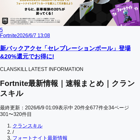
5
Fortnite
2026/6/7 13:08
新バックアクセ「セレブレーションボール」登場
&20%還元でお得に!
CLANSKILL LATEST INFORMATION
Fortnite最新情報｜速報まとめ｜クラン
スキル
最終更新：
2026/6/9 01:09
表示中
20
件
全
677
件
全
34
ページ
301
〜
320
件目
クランスキル
/
フォートナイト最新情報