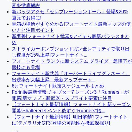
容を徹底解説
新バックアクセ「セレブレーションボール」登場&20%
還元でお得に!
宝箱の場所がすぐ分かる!フォートナイト最新マップの使
い方と注目ポイント
新調整!フォートナイト武器&アイテム最新バランスまと
め
ストライカーポンプショットガン全レアリティで取り出
し速度が15%上昇!フォートナイト...
フォートナイト ランクに新システム!グライダー急降下が
競技にも登場
フォートナイト新武器「オーバードライブグレネード」
出現率が大幅上昇—最新アップデート...
6月フォートナイト競技スケジュールまとめ
Fortnite最新情報 チャプター7 シーズン3「Runners」が
開幕!新マップ・新武器・スプライト要素に注目
【フォートナイト最新情報】フォートナイト 新シーズン
開幕!Shatteredイベント後すぐ“Runners”始...
【フォートナイト最新情報】明日解禁?フォートナイト
に“テメラリオGT3”登場の可能性を徹底深掘り!