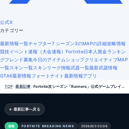
公式X
カテゴリー
最新情報一覧
チャプター7 シーズン3のMAPの詳細
攻略情報
競技イベント速報（大会速報）
Fortnite日本人賞金ランキン
グ
フレンド募集
今日のアイテムショップ
クリエイティブMAP
一覧
スキン一覧
スキンリーク情報
武器一覧
最新武器情報
GTA6最新情報
フォートナイト最新情報アプリ
TOP
>
最新記事
>
Fortnite次シーズン「Runners」公式ゲームプレイトレーラーがSummer Game Festで公開へ｜日本時間まとめ
← 最新記事へ戻る
速報
FORTNITE BREAKING NEWS
2026/6/3 02:06