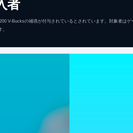
入者
00 V-Bucksの補填が付与されているとされています。対象者は
す。