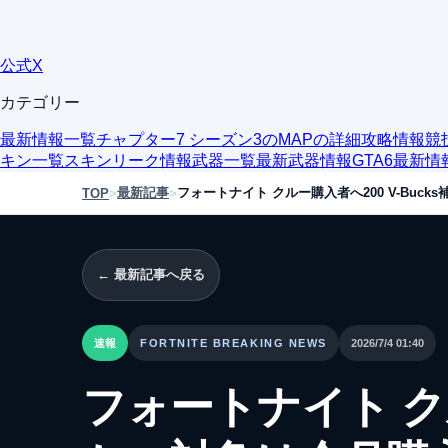
公式X
カテゴリー
最新情報一覧
チャプター7 シーズン3のMAPの詳細
攻略情報
競
キン一覧
スキンリーク情報
武器一覧
最新武器情報
GTA6最新情
最新記事
フォートナイト クルー購入者へ200 V-Buc
TOP
>
>
← 最新記事へ戻る
速報
FORTNITE BREAKING NEWS
2026/7/4 01:40
フォートナイト クル