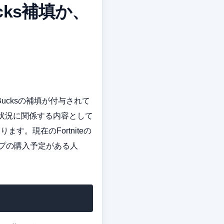
cks補填か、
ucksの補填が付与されて
状況に関係する内容として
す。現在のFortniteの
ップの購入予定がある人