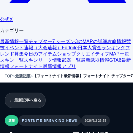
公式X
カテゴリー
最新情報一覧
チャプター7 シーズン3のMAPの詳細
攻略情報
競
技イベント速報（大会速報）
Fortnite日本人賞金ランキング
フ
レンド募集
今日のアイテムショップ
クリエイティブMAP一覧
スキン一覧
スキンリーク情報
武器一覧
最新武器情報
GTA6最新
情報
フォートナイト最新情報アプリ
最新記事
TOP
>
>
← 最新記事へ戻る
速報
FORTNITE BREAKING NEWS
2026/6/2 23:53