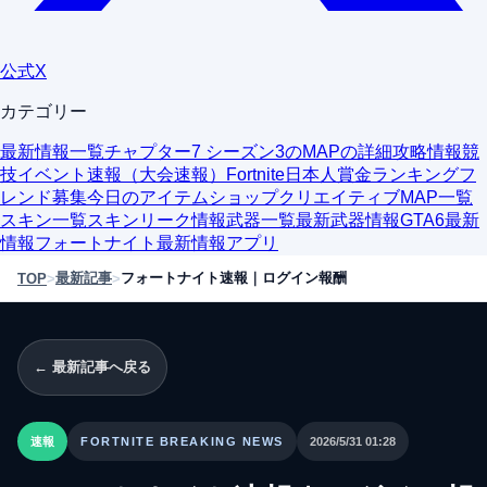
公式X
カテゴリー
最新情報一覧
チャプター7 シーズン3のMAPの詳細
攻略情報
競
技イベント速報（大会速報）
Fortnite日本人賞金ランキング
フ
レンド募集
今日のアイテムショップ
クリエイティブMAP一覧
スキン一覧
スキンリーク情報
武器一覧
最新武器情報
GTA6最新
情報
フォートナイト最新情報アプリ
最新記事
フォートナイト速報｜ログイン報酬
TOP
>
>
← 最新記事へ戻る
速報
FORTNITE BREAKING NEWS
2026/5/31 01:28