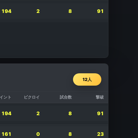
194
2
8
91
12
人
イント
ビクロイ
試合数
撃破
194
2
8
91
161
0
8
23