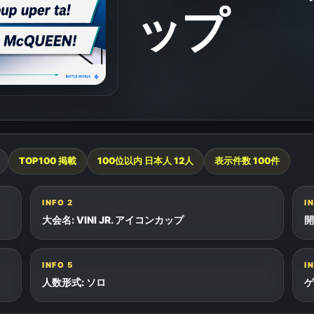
ップ
TOP100 掲載
100位以内 日本人
12
人
表示件数
100
件
INFO
2
I
大会名: VINI JR. アイコンカップ
開
INFO
5
I
人数形式: ソロ
ゲ