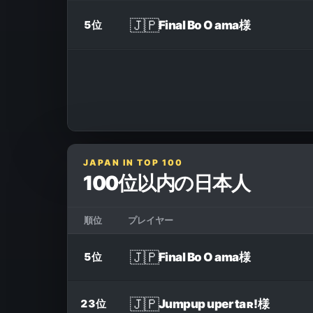
🇯🇵
Final Bo O ama
様
5位
JAPAN IN TOP 100
100位以内の日本人
順位
プレイヤー
🇯🇵
Final Bo O ama
様
5位
🇯🇵
Jumpup uper taʀǃ
様
23位