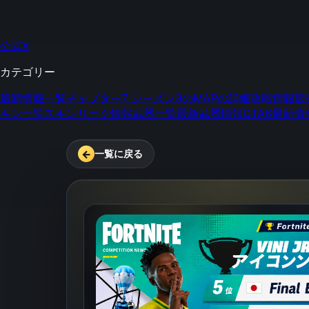
公式X
カテゴリー
最新情報一覧
チャプター7 シーズン3のMAPの詳細
攻略情報
競
キン一覧
スキンリーク情報
武器一覧
最新武器情報
GTA6最新情
←
一覧に戻る