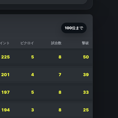
100位まで
イント
ビクロイ
試合数
撃破
225
5
8
50
201
4
7
39
197
5
8
33
194
3
8
25