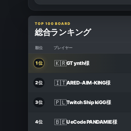
TOP 100 BOARD
総合ランキング
順位
プレイヤー
🇰🇷
GT ynth
様
1位
🇮🇹
ARED-AIM-KING
様
2位
🇵🇱
Twitch Ship kiGG
様
3位
🇧🇪
U eCode PANDAMIE
様
4位