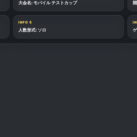
大会名: モバイル テストカップ
開
INFO
5
I
人数形式: ソロ
ゲ