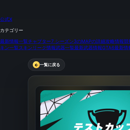
公式X
カテゴリー
最新情報一覧
チャプター7 シーズン3のMAPの詳細
攻略情報
競
キン一覧
スキンリーク情報
武器一覧
最新武器情報
GTA6最新情
←
一覧に戻る