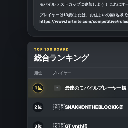
モバイル テストカップに参加しよう！ これは
プレイヤーは13歳(または、お住まいの国/地域
https://www.fortnite.com/competitive/rules-
TOP 100 BOARD
総合ランキング
順位
プレイヤー
最速のモバイルプレーヤー
様
1位
?
🇦🇷
SNAKKONTHEBLOCKK
様
2位
🇰🇷
GT ynth
様
3位