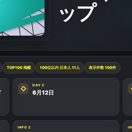
ップ
TOP100 掲載
100位以内 日本人
11
人
表示件数
100
件
DAY 2
◇
ド
6月12日
INFO
2
I