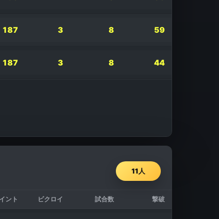
187
3
8
59
187
3
8
44
11
人
イント
ビクロイ
試合数
撃破