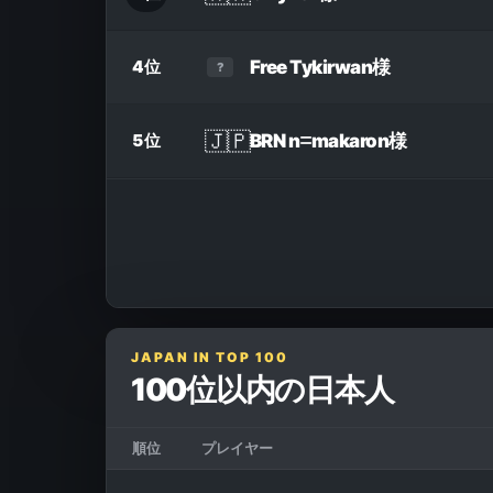
Free Tykirwan
様
4位
?
🇯🇵
BRN nꘌmakaron
様
5位
JAPAN IN TOP 100
100位以内の日本人
順位
プレイヤー