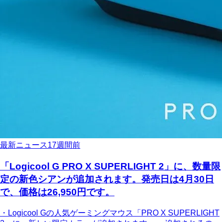
最新ニュース
17週間前
「Logicool G PRO X SUPERLIGHT 2」に、数量限
定の新色シアンが追加されます。発売日は4月30日
で、価格は26,950円です。
・Logicool Gの人気ゲーミングマウス「PRO X SUPERLIGHT