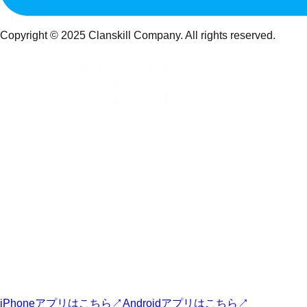
Copyright © 2025 Clanskill Company. All rights reserved.
FORTNITE INFORMATION MEDIA
クランスキルは、フォートナイト最新情報・スキン・マップ・
攻略情報をまとめてチェックできるゲーム情報サイトです。
CLANSKILL APP
フォートナイト最新情報アプリ
最新ニュース、スキン、攻略情報、マップ情報をスマホからす
ぐに確認できます。
iPhoneアプリはこちら
↗
Androidアプリはこちら
↗