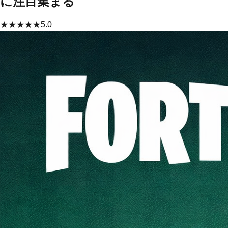
に注目集まる
★
★
★
★
★
5.0