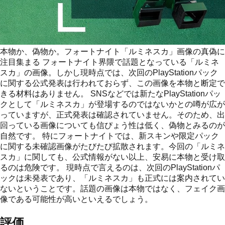
本物か、偽物か。フォートナイト「ルミネスカ」画像の真偽に
注目集まる フォートナイト界隈で話題となっている「ルミネ
スカ」の画像。しかし現時点では、次回のPlayStationパック
に関する公式発表は行われておらず、この画像を本物と断定で
きる材料はありません。 SNSなどでは新たなPlayStationパッ
クとして「ルミネスカ」が登場するのではないかとの噂が広が
っていますが、正式発表は確認されていません。そのため、出
回っている画像についても信ぴょう性は低く、偽物とみるのが
自然です。 特にフォートナイトでは、新スキンや限定パック
に関する未確認画像がたびたび拡散されます。今回の「ルミネ
スカ」に関しても、公式情報がない以上、安易に本物と受け取
るのは危険です。 現時点で言えるのは、次回のPlayStationパ
ックは未発表であり、「ルミネスカ」も正式には案内されてい
ないということです。話題の画像は本物ではなく、フェイク画
像である可能性が高いといえるでしょう。
評価