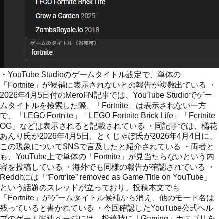
・YouTube Studioのゲームタイトル設定で、単体の
「Fortnite」が候補に表示されないとの報告が複数出ている ・
2026年4月5日付のMeroFN記事では、YouTube Studioでゲー
ムタイトルを検索した際、「Fortnite」は表示されない一方
で、「LEGO Fortnite」「LEGO Fortnite Brick Life」「Fortnite
OG」などは表示されると記載されている ・同記事では、橘花
あんり氏が2026年4月5日、とくじゃぽ氏が2026年4月4日に、
この現象についてSNSで言及したと紹介されている ・両者と
も、YouTube上で単体の「Fortnite」が見当たらないという内
容を投稿している ・海外でも同様の報告が確認されている ・
Redditには「“Fortnite” removed as Game Title on YouTube」
という話題のスレッドが立っており、投稿本文でも
「Fortnite」がゲームタイトル候補から消え、他のモード名は
残っていると書かれている ・今回確認したYouTube公式ヘル
プのゲーム関連ページには、投稿時に「Gaming」カテゴリを