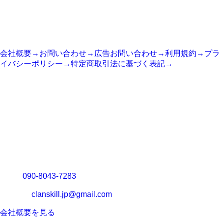
SITE
サイト情報
会社概要
→
お問い合わせ
→
広告お問い合わせ
→
利用規約
→
プラ
イバシーポリシー
→
特定商取引法に基づく表記
→
COMPANY
運営会社
運営会社：
システム開発基地合同会社
代表：
向井 誠
所在地：
〒904-2165 沖縄県名護市為又857-1
TEL：
090-8043-7283
メール：
clanskill.jp@gmail.com
会社概要を見る