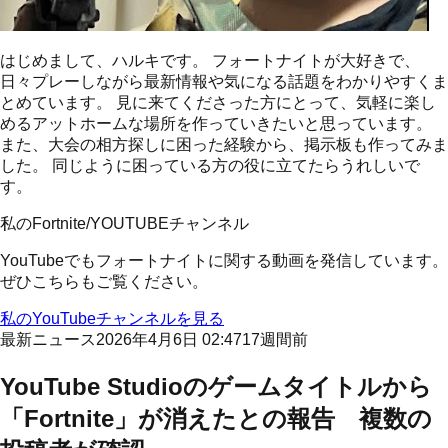
はじめまして、
ハルキ
です。
フォートナイトが大好きで、
日々プレーしながら最新情報や気になる話題をわかりやすくま
とめています。
見に来てくださった方にとって、気軽に楽し
める
アットホームな場所
を作っていきたいと思っています。
また、
大会の相方探しに困った経験
から、掲示板も作ってみま
した。
同じように困っている方の役に立てたらうれしいで
す。
私のFortnite/YOUTUBEチャンネル
YouTubeでもフォートナイトに関する動画を発信しています。
ぜひこちらもご覧ください。
私のYouTubeチャンネルを見る
最新ニュース
2026年4月6日 02:47
17週間前
YouTube Studioのゲームタイトルから
「Fortnite」が消えたとの報告 複数の