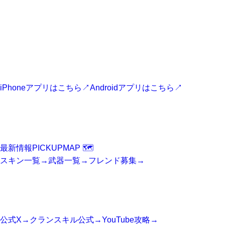
CLANSKILL APP
フォートナイト最新情報アプリ
最新ニュース、スキン、攻略情報、マップ情報をスマホからす
ぐに確認できます。
iPhoneアプリはこちら
↗
Androidアプリはこちら
↗
FORTNITE
Fortniteニュース
最新情報
PICKUP
MAP 🗺️
スキン一覧
→
武器一覧
→
フレンド募集
→
SNS
公式アカウント
公式X
→
クランスキル公式
→
YouTube攻略
→