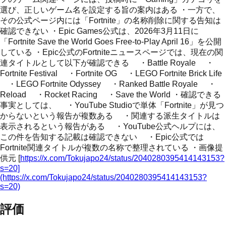
選び、正しいゲーム名を設定する旨の案内はある ・一方で、
その公式ページ内には「Fortnite」の名称削除に関する告知は
確認できない ・Epic Games公式は、2026年3月11日に
「Fortnite Save the World Goes Free-to-Play April 16」を公開
している ・Epic公式のFortniteニュースページでは、現在の関
連タイトルとして以下が確認できる ・Battle Royale ・
Fortnite Festival ・Fortnite OG ・LEGO Fortnite Brick Life
・LEGO Fortnite Odyssey ・Ranked Battle Royale ・
Reload ・Rocket Racing ・Save the World ・確認できる
事実としては、 ・YouTube Studioで単体「Fortnite」が見つ
からないという報告が複数ある ・関連する派生タイトルは
表示されるという報告がある ・YouTube公式ヘルプには、
この件を告知する記載は確認できない ・Epic公式では
Fortnite関連タイトルが複数の名称で整理されている ・画像提
供元 [
https://x.com/Tokujapo24/status/2040280395414143153?
s=20]
(https://x.com/Tokujapo24/status/2040280395414143153?
s=20)
評価