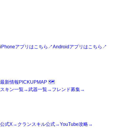
CLANSKILL APP
フォートナイト最新情報アプリ
最新ニュース、スキン、攻略情報、マップ情報をスマホからす
ぐに確認できます。
iPhoneアプリはこちら
↗
Androidアプリはこちら
↗
FORTNITE
Fortniteニュース
最新情報
PICKUP
MAP 🗺️
スキン一覧
→
武器一覧
→
フレンド募集
→
SNS
公式アカウント
公式X
→
クランスキル公式
→
YouTube攻略
→