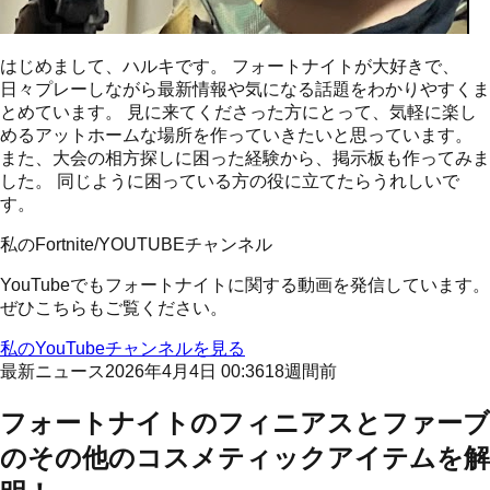
はじめまして、
ハルキ
です。
フォートナイトが大好きで、
日々プレーしながら最新情報や気になる話題をわかりやすくま
とめています。
見に来てくださった方にとって、気軽に楽し
める
アットホームな場所
を作っていきたいと思っています。
また、
大会の相方探しに困った経験
から、掲示板も作ってみま
した。
同じように困っている方の役に立てたらうれしいで
す。
私のFortnite/YOUTUBEチャンネル
YouTubeでもフォートナイトに関する動画を発信しています。
ぜひこちらもご覧ください。
私のYouTubeチャンネルを見る
最新ニュース
2026年4月4日 00:36
18週間前
フォートナイトのフィニアスとファーブ
のその他のコスメティックアイテムを解