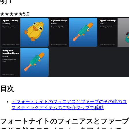
明！
★
★
★
★
★
5.0
目次
・
フォートナイトのフィニアスとファーブのその他のコ
スメティックアイテムのご紹介
タップで移動
フォートナイトのフィニアスとファーブ