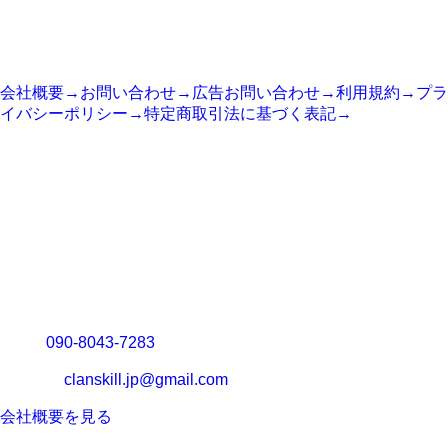
SITE
サイト情報
会社概要
→
お問い合わせ
→
広告お問い合わせ
→
利用規約
→
プラ
イバシーポリシー
→
特定商取引法に基づく表記
→
COMPANY
運営会社
運営会社：
システム開発基地合同会社
代表：
向井 誠
所在地：
〒904-2165 沖縄県名護市為又857-1
TEL：
090-8043-7283
メール：
clanskill.jp@gmail.com
会社概要を見る