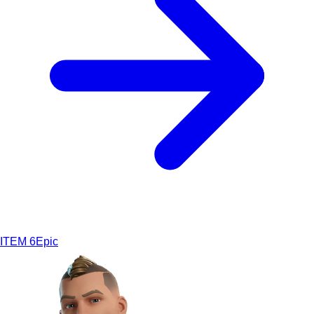
ITEM
6
Epic