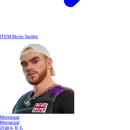
ITEM
8
Icon Series
Mongraal
Mongraal
詳細を見る