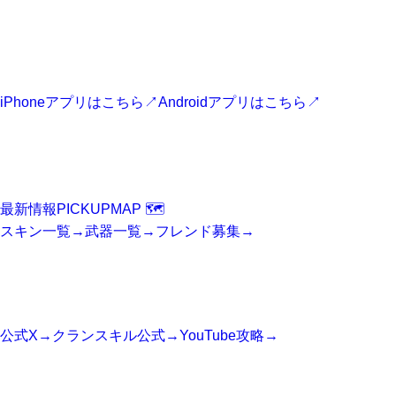
フォートナイト最新情報アプリ
最新ニュース、スキン、攻略情報、マップ情報をスマホからす
ぐに確認できます。
iPhoneアプリはこちら
↗
Androidアプリはこちら
↗
FORTNITE
Fortniteニュース
最新情報
PICKUP
MAP 🗺️
スキン一覧
→
武器一覧
→
フレンド募集
→
SNS
公式アカウント
公式X
→
クランスキル公式
→
YouTube攻略
→
SITE