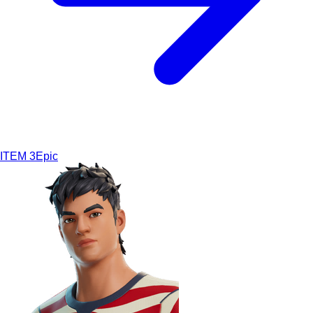
ITEM
3
Epic