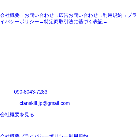
サイト情報
会社概要
→
お問い合わせ
→
広告お問い合わせ
→
利用規約
→
プラ
イバシーポリシー
→
特定商取引法に基づく表記
→
COMPANY
運営会社
運営会社：
システム開発基地合同会社
代表：
向井 誠
所在地：
〒904-2165 沖縄県名護市為又857-1
TEL：
090-8043-7283
メール：
clanskill.jp@gmail.com
会社概要を見る
Copyright © 2025 Clanskill Company. All rights reserved.
会社概要
プライバシーポリシー
利用規約