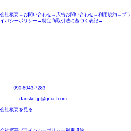
サイト情報
会社概要
→
お問い合わせ
→
広告お問い合わせ
→
利用規約
→
プラ
イバシーポリシー
→
特定商取引法に基づく表記
→
COMPANY
運営会社
運営会社：
システム開発基地合同会社
代表：
向井 誠
所在地：
〒904-2165 沖縄県名護市為又857-1
TEL：
090-8043-7283
メール：
clanskill.jp@gmail.com
会社概要を見る
Copyright © 2025 Clanskill Company. All rights reserved.
会社概要
プライバシーポリシー
利用規約