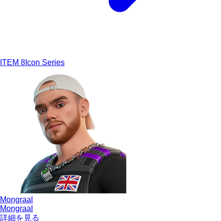
ITEM
8
Icon Series
Mongraal
Mongraal
詳細を見る