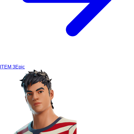
ITEM
3
Epic