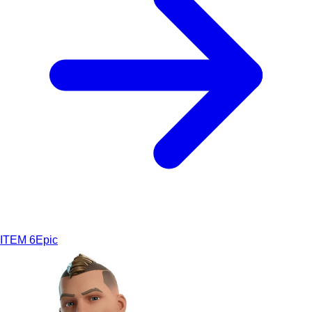
ITEM
6
Epic