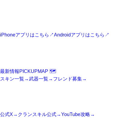
フォートナイト最新情報アプリ
最新ニュース、スキン、攻略情報、マップ情報をスマホからす
ぐに確認できます。
iPhoneアプリはこちら
↗
Androidアプリはこちら
↗
FORTNITE
Fortniteニュース
最新情報
PICKUP
MAP 🗺️
スキン一覧
→
武器一覧
→
フレンド募集
→
SNS
公式アカウント
公式X
→
クランスキル公式
→
YouTube攻略
→
SITE