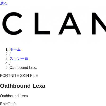
戻る
ホーム
/
スキン一覧
/
Oathbound Lexa
FORTNITE SKIN FILE
Oathbound Lexa
Oathbound Lexa
Epic
Outfit