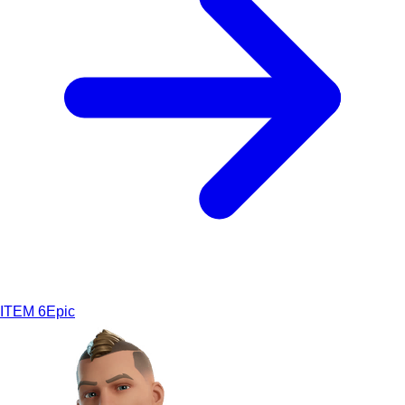
ITEM
6
Epic