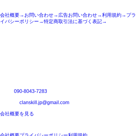
サイト情報
会社概要
→
お問い合わせ
→
広告お問い合わせ
→
利用規約
→
プラ
イバシーポリシー
→
特定商取引法に基づく表記
→
COMPANY
運営会社
運営会社：
システム開発基地合同会社
代表：
向井 誠
所在地：
〒904-2165 沖縄県名護市為又857-1
TEL：
090-8043-7283
メール：
clanskill.jp@gmail.com
会社概要を見る
Copyright © 2025 Clanskill Company. All rights reserved.
会社概要
プライバシーポリシー
利用規約