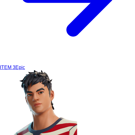
ITEM
3
Epic