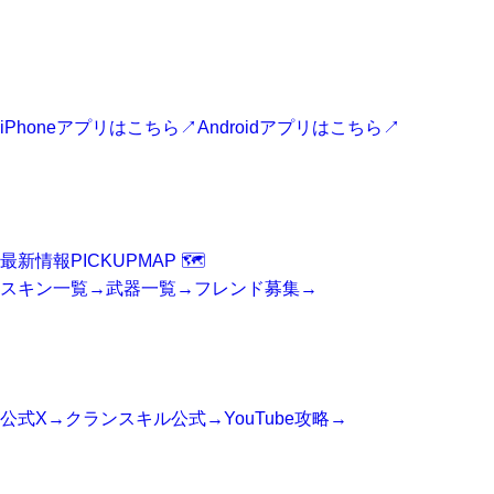
フォートナイト最新情報アプリ
最新ニュース、スキン、攻略情報、マップ情報をスマホからす
ぐに確認できます。
iPhoneアプリはこちら
↗
Androidアプリはこちら
↗
FORTNITE
Fortniteニュース
最新情報
PICKUP
MAP 🗺️
スキン一覧
→
武器一覧
→
フレンド募集
→
SNS
公式アカウント
公式X
→
クランスキル公式
→
YouTube攻略
→
SITE