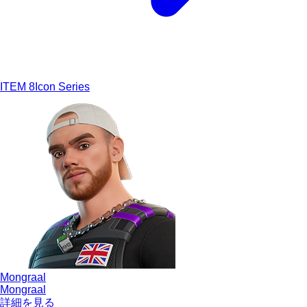
ITEM
8
Icon Series
Mongraal
Mongraal
詳細を見る