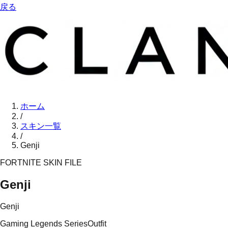
戻る
ホーム
/
スキン一覧
/
Genji
FORTNITE SKIN FILE
Genji
Genji
Gaming Legends Series
Outfit